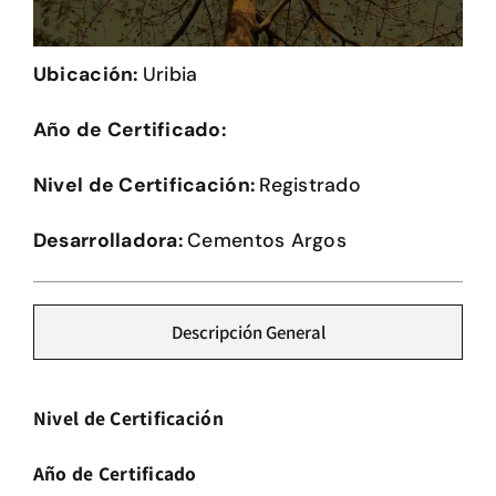
Herramientas
Ubicación:
Uribia
Credenciales
Año de Certificado:
Usuario de Vivienda
Nivel de Certificación:
Registrado
Plataforma CASA
Desarrolladora:
Cementos Argos
Descripción General
Nivel de Certificación
Año de Certificado