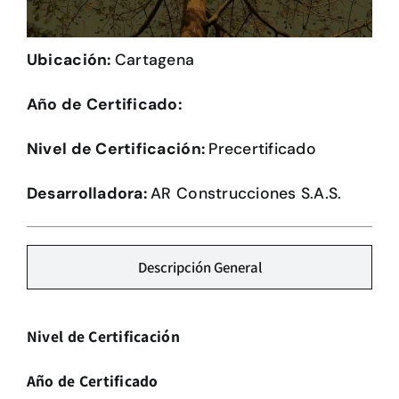
Herramientas
Ubicación:
Cartagena
Credenciales
Año de Certificado:
Usuario de Vivienda
Nivel de Certificación:
Precertificado
Plataforma CASA
Desarrolladora:
AR Construcciones S.A.S.
Descripción General
Nivel de Certificación
Año de Certificado