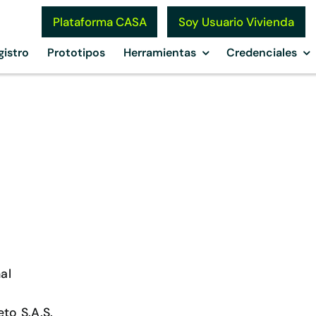
Soy Usuario Vivienda
Plataforma CASA
gistro
Prototipos
Herramientas
Credenciales
al
to S.A.S.