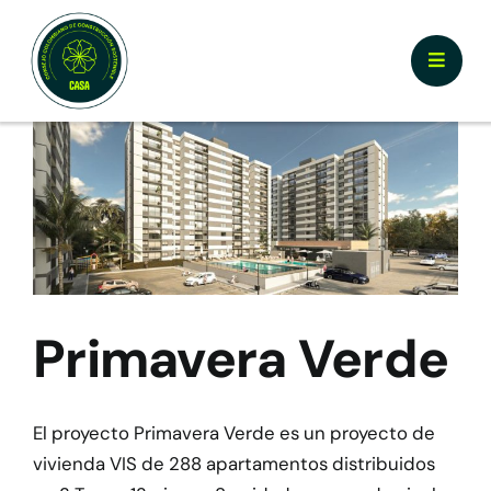
Skip
to
Toggle
content
Naviga
Nosotros
¿Por qué Certificar CASA?
Documentos y Herramientas
Primavera Verde
Calculador y Registro
Prototipos
El proyecto Primavera Verde es un proyecto de
vivienda VIS de 288 apartamentos distribuidos