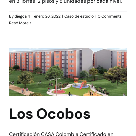
en 3 Torres 12 pisos y 8 unidades por cada nivel.
Herramientas
By
diegoal4
|
enero 26, 2022
|
Caso de estudio
|
0 Comments
Read More
Credenciales
Usuario de Vivienda
Plataforma CASA
Los Ocobos
Certificación CASA Colombia Certificado en