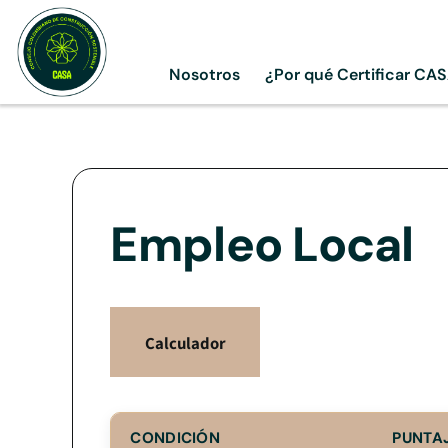
Skip
to
content
Nosotros
¿Por qué Certificar CA
Empleo Local
Calculador
CONDICIÓN
PUNTA