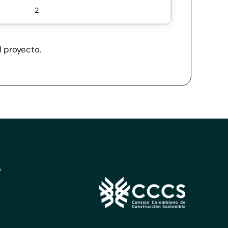
2
l proyecto.
?