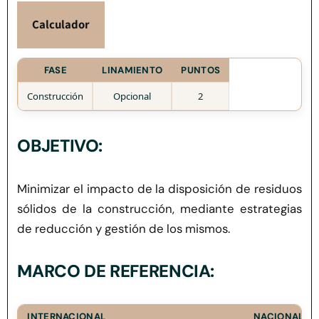
Herramientas
Calculador
Credenciales
FASE
LINAMIENTO
PUNTOS
Construcción
Opcional
2
Usuario de Vivienda
OBJETIVO:
Plataforma CASA
Minimizar el impacto de la disposición de residuos
sólidos de la construcción, mediante estrategias
de reducción y gestión de los mismos.
MARCO DE REFERENCIA:
INTERNACIONAL
NACIONAL