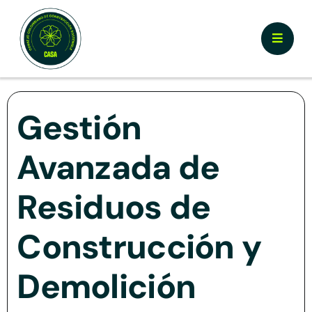
Skip
to
Toggle
content
Naviga
Nosotros
Gestión
¿Por qué Certificar CASA?
Avanzada de
Documentos y Herramientas
Residuos de
Calculador y Registro
Construcción y
Demolición
Prototipos