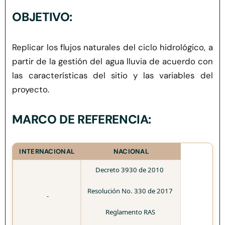
Herramientas
OBJETIVO:
Credenciales
Replicar los flujos naturales del ciclo hidrológico, a
partir de la gestión de
l agua lluvia
de acuerdo con
Usuario de Vivienda
las características del sitio y las variables del
proyecto.
Plataforma CASA
MARCO DE REFERENCIA:
INTERNACIONAL
NACIONAL
Decreto 3930 de 2010
Resolución No. 330 de 2017
-
Reglamento RAS