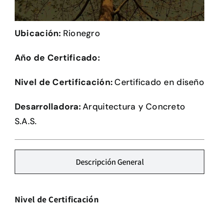
Herramientas
Ubicación:
Rionegro
Credenciales
Año de Certificado:
Usuario de Vivienda
Nivel de Certificación:
Certificado en diseño
Plataforma CASA
Desarrolladora:
Arquitectura y Concreto
S.A.S.
Descripción General
Nivel de Certificación