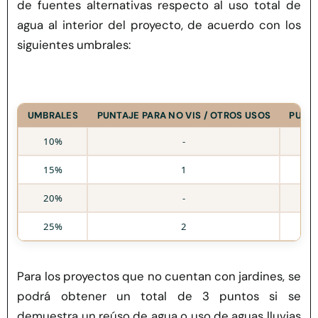
de fuentes alternativas respecto al uso total de
agua al interior del proyecto, de acuerdo con los
siguientes umbrales:
UMBRALES
PUNTAJE PARA NO VIS / OTROS USOS
PUNTA
10%
-
15%
1
20%
-
25%
2
Para los proyectos que no cuentan con jardines, se
podrá obtener un total de 3 puntos si se
demuestra un reúso de agua o uso de aguas lluvias