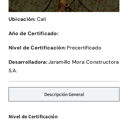
Herramientas
Ubicación:
Cali
Credenciales
Año de Certificado:
Usuario de Vivienda
Nivel de Certificación:
Precertificado
Plataforma CASA
Desarrolladora:
Jaramillo Mora Constructora
S.A.
Descripción General
Nivel de Certificación