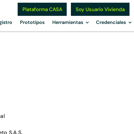
Soy Usuario Vivienda
Plataforma CASA
gistro
Prototipos
Herramientas
Credenciales
al
to S.A.S.