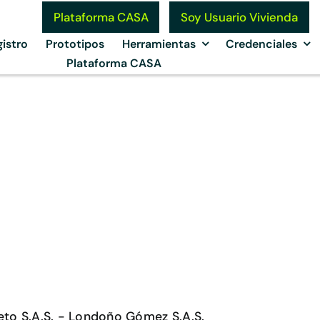
Soy Usuario Vivienda
Plataforma CASA
istro
Prototipos
Herramientas
Credenciales
Plataforma CASA
o
eto S.A.S. - Londoño Gómez S.A.S.