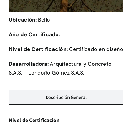
Herramientas
Ubicación:
Bello
Credenciales
Año de Certificado:
Usuario de Vivienda
Nivel de Certificación:
Certificado en diseño
Plataforma CASA
Desarrolladora:
Arquitectura y Concreto
S.A.S. - Londoño Gómez S.A.S.
Descripción General
Nivel de Certificación