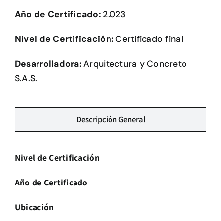
Herramientas
Año de Certificado:
2.023
Credenciales
Nivel de Certificación:
Certificado final
Desarrolladora:
Arquitectura y Concreto
Usuario de Vivienda
S.A.S.
Plataforma CASA
Descripción General
Nivel de Certificación
Año de Certificado
Ubicación