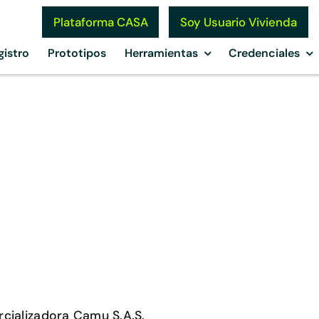
Soy Usuario Vivienda
Plataforma CASA
gistro
Prototipos
Herramientas
Credenciales
o
cializadora Camu S.A.S.