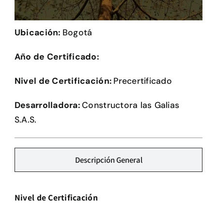
Herramientas
Ubicación:
Bogotá
Credenciales
Año de Certificado:
Usuario de Vivienda
Nivel de Certificación:
Precertificado
Plataforma CASA
Desarrolladora:
Constructora las Galias
S.A.S.
Descripción General
Nivel de Certificación