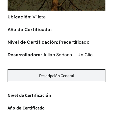
Herramientas
Ubicación:
Villeta
Credenciales
Año de Certificado:
Usuario de Vivienda
Nivel de Certificación:
Precertificado
Plataforma CASA
Desarrolladora:
Julian Sedano - Un Clic
Descripción General
Nivel de Certificación
Año de Certificado