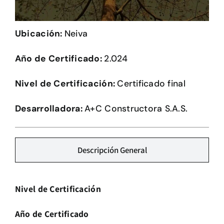
Herramientas
Ubicación:
Neiva
Credenciales
Año de Certificado:
2.024
Usuario de Vivienda
Nivel de Certificación:
Certificado final
Plataforma CASA
Desarrolladora:
A+C Constructora S.A.S.
Descripción General
Nivel de Certificación
Año de Certificado