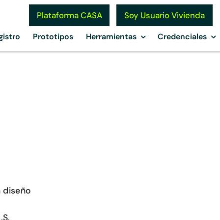
Soy Usuario Vivienda
Plataforma CASA
gistro
Prototipos
Herramientas
Credenciales
n diseño
.S.