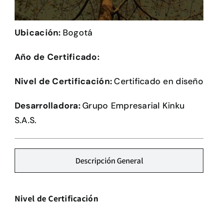
Herramientas
Ubicación:
Bogotá
Credenciales
Año de Certificado:
Usuario de Vivienda
Nivel de Certificación:
Certificado en diseño
Plataforma CASA
Desarrolladora:
Grupo Empresarial Kinku
S.A.S.
Descripción General
Nivel de Certificación