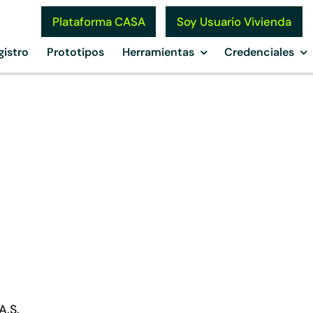
Soy Usuario Vivienda
Plataforma CASA
gistro
Prototipos
Herramientas
Credenciales
o
A.S.