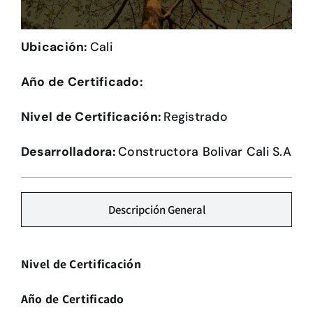
Herramientas
Ubicación:
Cali
Credenciales
Año de Certificado:
Usuario de Vivienda
Nivel de Certificación:
Registrado
Plataforma CASA
Desarrolladora:
Constructora Bolivar Cali S.A
Descripción General
Nivel de Certificación
Año de Certificado