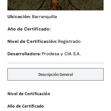
Herramientas
Ubicación:
Barranquilla
Credenciales
Año de Certificado:
Usuario de Vivienda
Nivel de Certificación:
Registrado
Plataforma CASA
Desarrolladora:
Prodesa y CIA S.A.
Descripción General
Nivel de Certificación
Año de Certificado