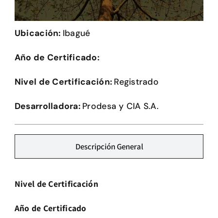
Herramientas
Ubicación:
Ibagué
Credenciales
Año de Certificado:
Usuario de Vivienda
Nivel de Certificación:
Registrado
Plataforma CASA
Desarrolladora:
Prodesa y CIA S.A.
Descripción General
Nivel de Certificación
Año de Certificado