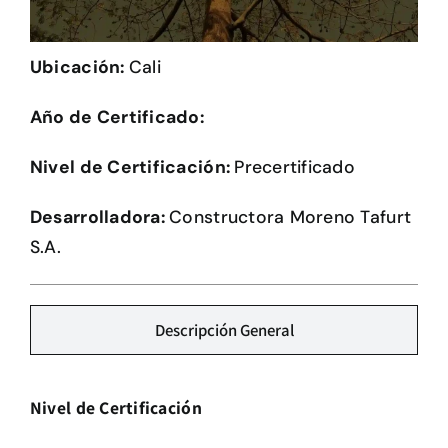
Herramientas
Ubicación:
Cali
Credenciales
Año de Certificado:
Usuario de Vivienda
Nivel de Certificación:
Precertificado
Plataforma CASA
Desarrolladora:
Constructora Moreno Tafurt
S.A.
Descripción General
Nivel de Certificación