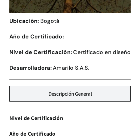
Herramientas
Ubicación:
Bogotá
Credenciales
Año de Certificado:
Usuario de Vivienda
Nivel de Certificación:
Certificado en diseño
Plataforma CASA
Desarrolladora:
Amarilo S.A.S.
Descripción General
Nivel de Certificación
Año de Certificado