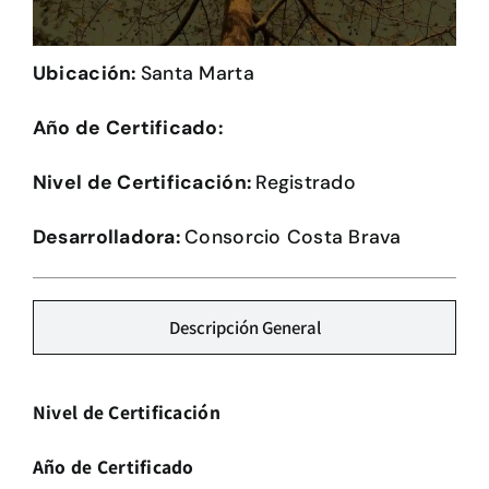
Herramientas
Ubicación:
Santa Marta
Credenciales
Año de Certificado:
Usuario de Vivienda
Nivel de Certificación:
Registrado
Plataforma CASA
Desarrolladora:
Consorcio Costa Brava
Descripción General
Nivel de Certificación
Año de Certificado