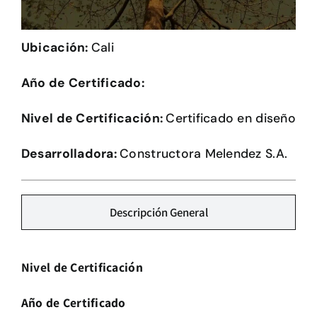
Herramientas
Ubicación:
Cali
Credenciales
Año de Certificado:
Usuario de Vivienda
Nivel de Certificación:
Certificado en diseño
Plataforma CASA
Desarrolladora:
Constructora Melendez S.A.
Descripción General
Nivel de Certificación
Año de Certificado