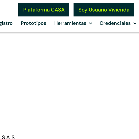
Soy Usuario Vivienda
Plataforma CASA
gistro
Prototipos
Herramientas
Credenciales
o
S.A.S.