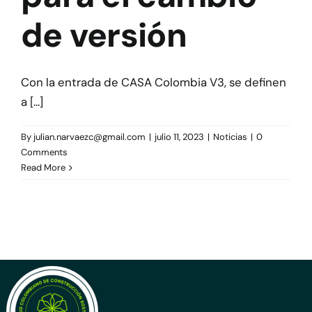
Herramientas
de versión
Credenciales
Con la entrada de CASA Colombia V3, se definen
a [...]
By
julian.narvaezc@gmail.com
|
julio 11, 2023
|
Noticias
|
0
Comments
Read More