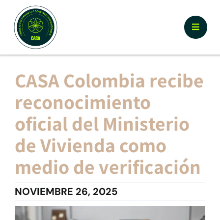
Skip
to
Toggle
content
Naviga
Nosotros
CASA Colombia recibe
reconocimiento
¿Por qué Certificar CASA?
oficial del Ministerio
Documentos y Herramientas
de Vivienda como
medio de verificación
Calculador y Registro
NOVIEMBRE 26, 2025
Prototipos