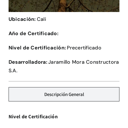
Herramientas
Ubicación:
Cali
Credenciales
Año de Certificado:
Usuario de Vivienda
Nivel de Certificación:
Precertificado
Plataforma CASA
Desarrolladora:
Jaramillo Mora Constructora
S.A.
Descripción General
Nivel de Certificación