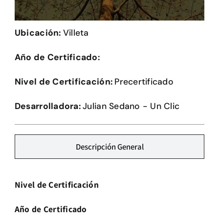
Herramientas
Ubicación:
Villeta
Credenciales
Año de Certificado:
Usuario de Vivienda
Nivel de Certificación:
Precertificado
Plataforma CASA
Desarrolladora:
Julian Sedano - Un Clic
Descripción General
Nivel de Certificación
Año de Certificado