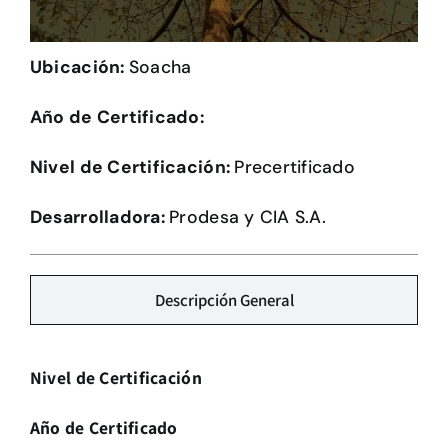
Herramientas
Ubicación:
Soacha
Credenciales
Año de Certificado:
Usuario de Vivienda
Nivel de Certificación:
Precertificado
Plataforma CASA
Desarrolladora:
Prodesa y CIA S.A.
Descripción General
Nivel de Certificación
Año de Certificado