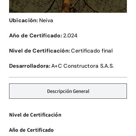
Herramientas
Ubicación:
Neiva
Credenciales
Año de Certificado:
2.024
Usuario de Vivienda
Nivel de Certificación:
Certificado final
Plataforma CASA
Desarrolladora:
A+C Constructora S.A.S.
Descripción General
Nivel de Certificación
Año de Certificado