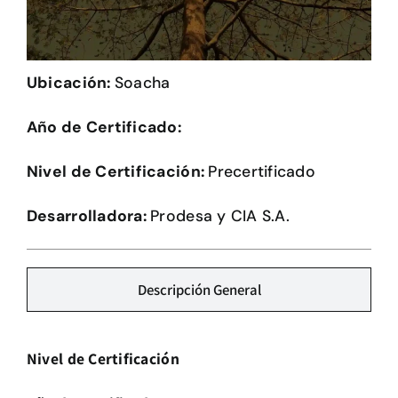
Herramientas
Credenciales
Ubicación:
Soacha
Año de Certificado:
Usuario de Vivienda
Nivel de Certificación:
Precertificado
Plataforma CASA
Desarrolladora:
Prodesa y CIA S.A.
Descripción General
Nivel de Certificación