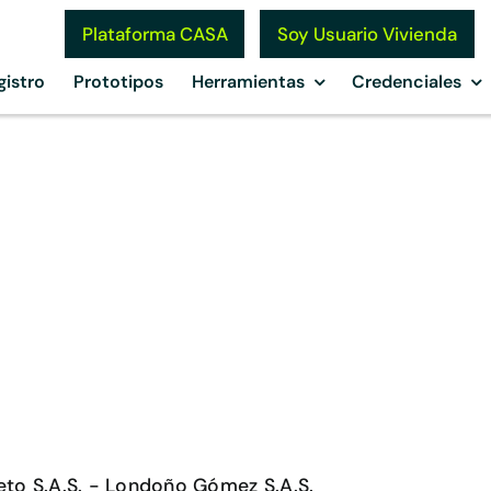
Soy Usuario Vivienda
Plataforma CASA
gistro
Prototipos
Herramientas
Credenciales
eto S.A.S. - Londoño Gómez S.A.S.