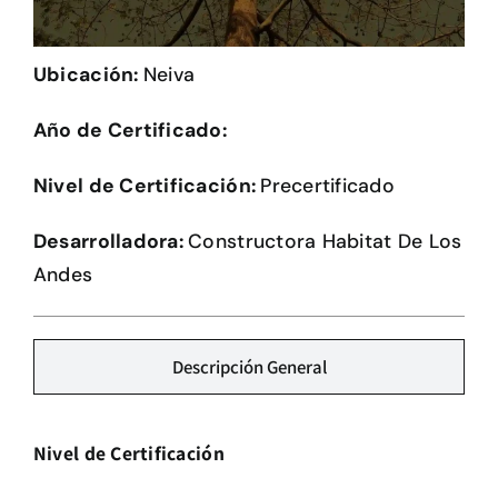
Herramientas
Ubicación:
Neiva
Credenciales
Año de Certificado:
Usuario de Vivienda
Nivel de Certificación:
Precertificado
Plataforma CASA
Desarrolladora:
Constructora Habitat De Los
Andes
Descripción General
Nivel de Certificación