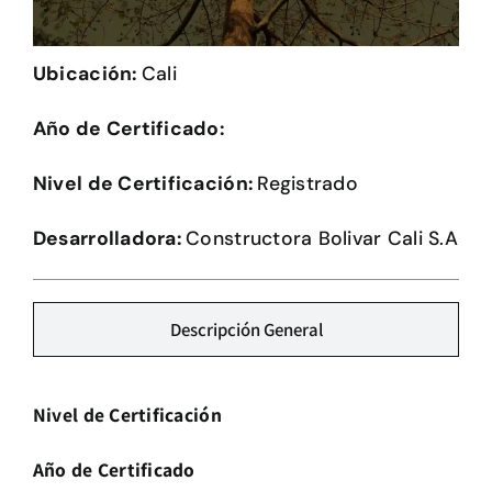
Herramientas
Ubicación:
Cali
Credenciales
Año de Certificado:
Usuario de Vivienda
Nivel de Certificación:
Registrado
Plataforma CASA
Desarrolladora:
Constructora Bolivar Cali S.A
Descripción General
Nivel de Certificación
Año de Certificado