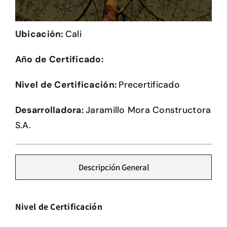
Herramientas
Ubicación:
Cali
Credenciales
Año de Certificado:
Usuario de Vivienda
Nivel de Certificación:
Precertificado
Plataforma CASA
Desarrolladora:
Jaramillo Mora Constructora
S.A.
Descripción General
Nivel de Certificación