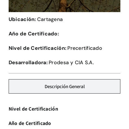
Herramientas
Ubicación:
Cartagena
Credenciales
Año de Certificado:
Usuario de Vivienda
Nivel de Certificación:
Precertificado
Plataforma CASA
Desarrolladora:
Prodesa y CIA S.A.
Descripción General
Nivel de Certificación
Año de Certificado