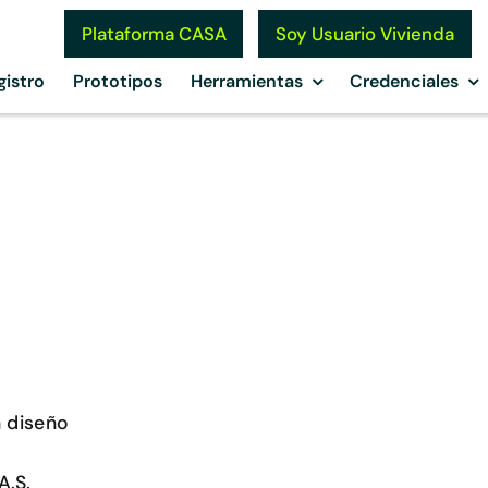
Soy Usuario Vivienda
Plataforma CASA
gistro
Prototipos
Herramientas
Credenciales
n diseño
A.S.