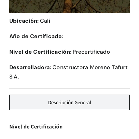
Herramientas
Ubicación:
Cali
Credenciales
Año de Certificado:
Usuario de Vivienda
Nivel de Certificación:
Precertificado
Plataforma CASA
Desarrolladora:
Constructora Moreno Tafurt
S.A.
Descripción General
Nivel de Certificación