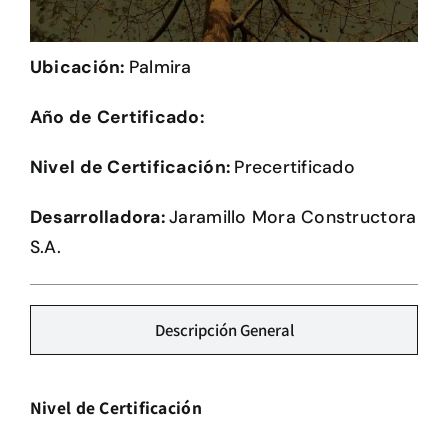
Herramientas
Ubicación:
Palmira
Credenciales
Año de Certificado:
Usuario de Vivienda
Nivel de Certificación:
Precertificado
Plataforma CASA
Desarrolladora:
Jaramillo Mora Constructora
S.A.
Descripción General
Nivel de Certificación