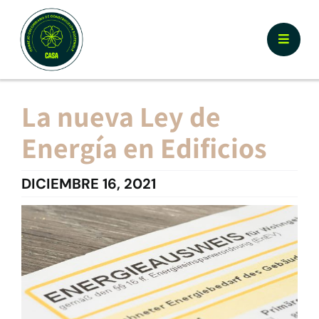
Skip
to
Toggle
content
Naviga
Nosotros
La nueva Ley de
Energía en Edificios
¿Por qué Certificar CASA?
DICIEMBRE 16, 2021
Documentos y Herramientas
Calculador y Registro
Prototipos