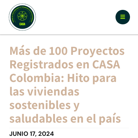
Skip
to
Toggle
content
Naviga
Nosotros
Más de 100 Proyectos
Registrados en CASA
¿Por qué Certificar CASA?
Colombia: Hito para
Documentos y Herramientas
las viviendas
sostenibles y
Calculador y Registro
saludables en el país
Prototipos
JUNIO 17, 2024