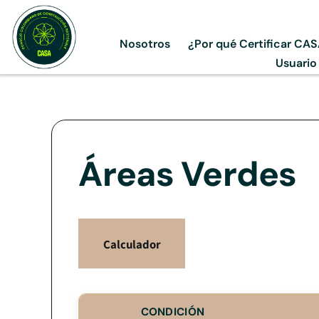
Skip
to
Nosotros
¿Por qué Certificar CA
content
Usuario
Áreas Verdes
Calculador
CONDICIÓN