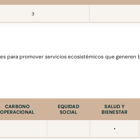
3
es para promover servicios ecosistémicos que generen b
CARBONO
EQUIDAD
SALUD Y
OPERACIONAL
SOCIAL
BIENESTAR
•