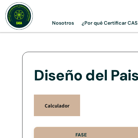
Skip
to
content
Nosotros
¿Por qué Certificar CA
Diseño del Pai
Calculador
FASE