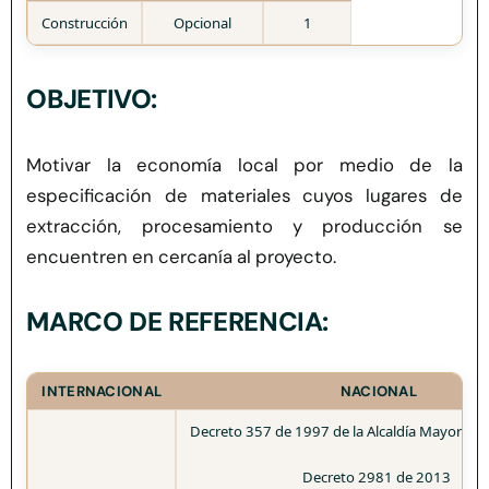
Herramientas
Construcción
Opcional
1
Credenciales
OBJETIVO:
Usuario de Vivienda
Motivar la economía local
por medio de la
especificación de materiales cuyos lugares de
extracción
, procesamiento
y producción se
Plataforma CASA
encuentren en cercanía al proyecto.
MARCO DE REFERENCIA:
INTERNACIONAL
NACIONAL
Decreto 357 de 1997 de la Alcaldía Mayor de 
Decreto 2981 de 2013