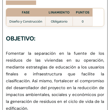
Herramientas
FASE
LINAMIENTO
PUNTOS
Credenciales
Diseño y Construcción
Obligatorio
0
Usuario de Vivienda
OBJETIVO:
Plataforma CASA
Fomentar la separación en
la
fuente de los
residuos de las viviendas
en su operación
,
mediante estrategias de educación a los usuarios
finales e infraestructura que facilite la
clasificación.
Así mismo, fortalecer el compromiso
del desarrollador del proyecto en la reducción de
impactos ambientales, sociales y económicos por
la generación de residuos en el ciclo de vida de la
edificación.