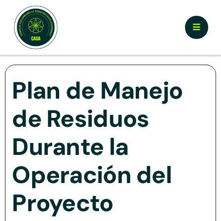
Skip
to
Toggle
content
Naviga
Nosotros
Plan de Manejo
¿Por qué Certificar CASA?
de Residuos
Documentos y Herramientas
Durante la
Calculador y Registro
Operación del
Proyecto
Prototipos